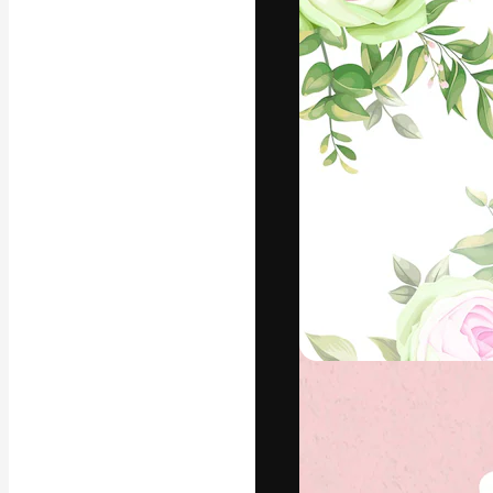
La plataforma cr
trabajo. Más de
entre creativos
estudios.
Español
Copyright © 2010