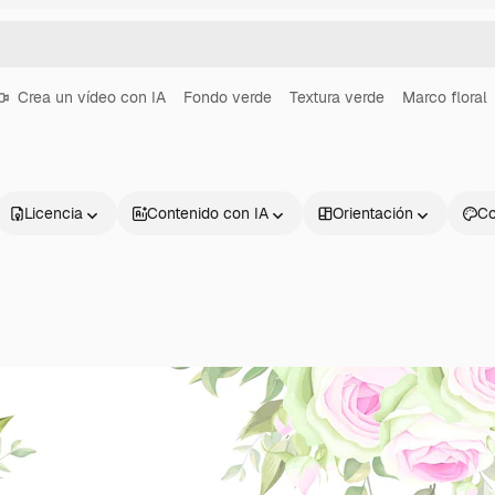
Crea un vídeo con IA
Fondo verde
Textura verde
Marco floral
Licencia
Contenido con IA
Orientación
Co
Productos
Información úti