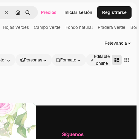
Precios
Iniciar sesión
Registrarse
Borrar
Buscar por imagen
Buscar
Hojas verdes
Campo verde
Fondo natural
Pradera verde
Bos
Relevancia
Editable
lor
Personas
Formato
Avanza
online
l
Empresa
Síguenos