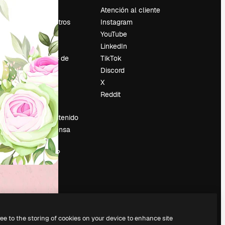
Precios
Atención al cliente
Sobre nosotros
Instagram
Reviews
YouTube
Empleo
LinkedIn
Tendencias de
TikTok
búsqueda
Discord
Blog
X
es
Eventos
Reddit
Slidesgo
Vender contenido
Sala de prensa
¿Buscas
magnific.ai?
ree to the storing of cookies on your device to enhance site