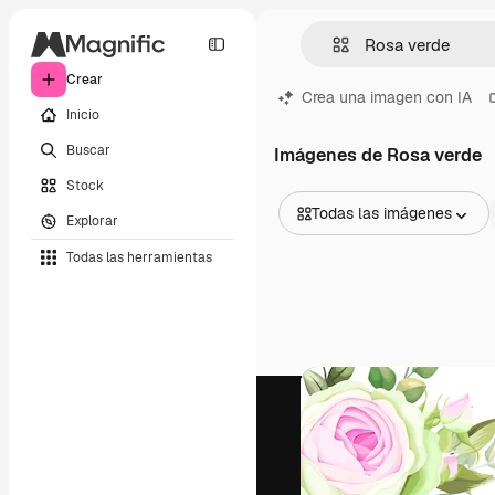
Crear
Crea una imagen con IA
Inicio
Buscar
Imágenes de Rosa verde
Stock
Todas las imágenes
Explorar
Todas las imágenes
Todas las herramientas
Vectores
Ilustraciones
Fotos
PSD
Plantillas
Mockups
Vídeos
Clips de vídeo
Motion graphics
Plantillas de vídeos
Iconos
Modelos 3D
Fuentes