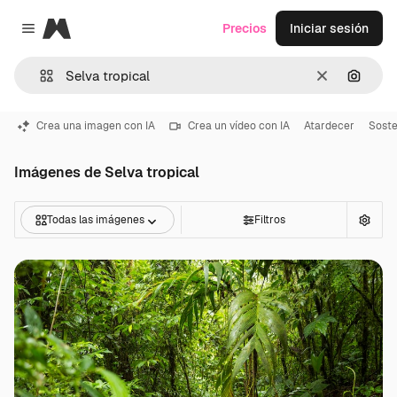
Magnific
Precios
Iniciar sesión
Close menu
Borrar
Buscar
Crea una imagen con IA
Crea un vídeo con IA
Atardecer
Soste
Imágenes de Selva tropical
Todas las imágenes
Filtros