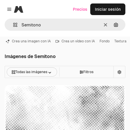
Magnific
Precios
Iniciar sesión
Close menu
Borrar
Buscar
Crea una imagen con IA
Crea un vídeo con IA
Fondo
Textura
Imágenes de Semitono
Todas las imágenes
Filtros