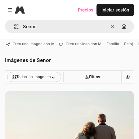
Magnific
Precios
Iniciar sesión
Close menu
Borrar
Buscar
Crea una imagen con IA
Crea un vídeo con IA
Familia
Reloj
Imágenes de Senor
Todas las imágenes
Filtros