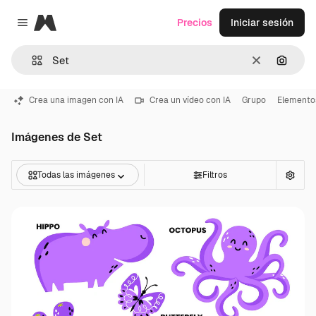
Magnific
Precios
Iniciar sesión
Close menu
Borrar
Buscar
Crea una imagen con IA
Crea un vídeo con IA
Grupo
Elemento
Imágenes de Set
Todas las imágenes
Filtros