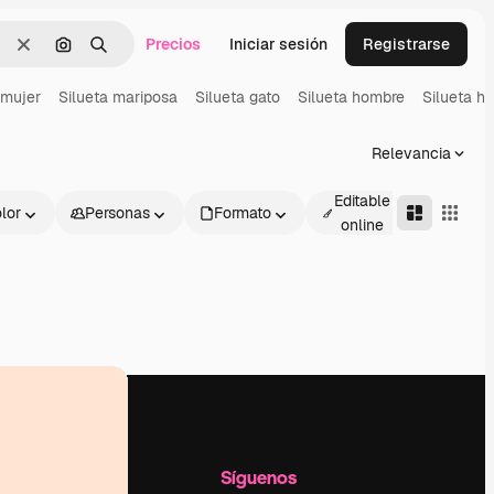
Precios
Iniciar sesión
Registrarse
Borrar
Buscar por imagen
Buscar
 mujer
Silueta mariposa
Silueta gato
Silueta hombre
Silueta h
Relevancia
Editable
lor
Personas
Formato
Avanza
online
l
Empresa
Síguenos