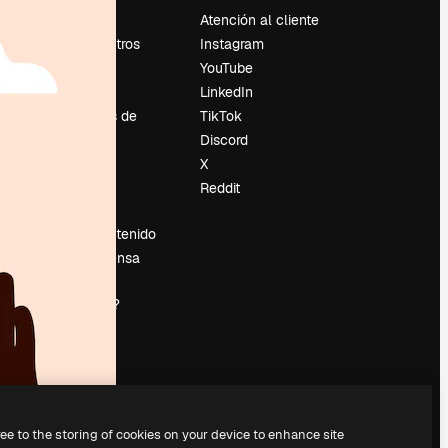
Precios
Atención al cliente
Sobre nosotros
Instagram
Reviews
YouTube
Empleo
LinkedIn
Tendencias de
TikTok
búsqueda
Discord
Blog
X
es
Eventos
Reddit
Slidesgo
Vender contenido
Sala de prensa
¿Buscas
magnific.ai?
ree to the storing of cookies on your device to enhance site