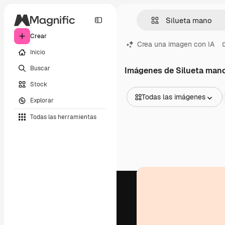
Crear
Crea una imagen con IA
Inicio
Buscar
Imágenes de Silueta man
Stock
Todas las imágenes
Explorar
Todas las imágenes
Todas las herramientas
Vectores
Ilustraciones
Fotos
PSD
Plantillas
Mockups
Vídeos
Clips de vídeo
Motion graphics
Plantillas de vídeos
Iconos
Modelos 3D
Fuentes