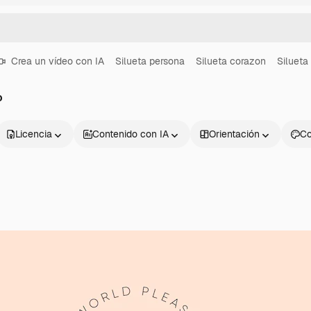
Crea un vídeo con IA
Silueta persona
Silueta corazon
Silueta
o
Licencia
Contenido con IA
Orientación
Co
Productos
Información úti