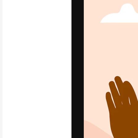
La plataforma cr
trabajo. Más de
entre creativos
estudios.
Español
Copyright © 2010