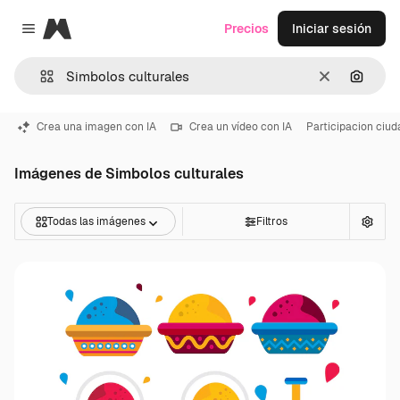
Magnific
Precios
Iniciar sesión
Close menu
Borrar
Buscar
Crea una imagen con IA
Crea un vídeo con IA
Participacion ciu
Imágenes de Simbolos culturales
Todas las imágenes
Filtros