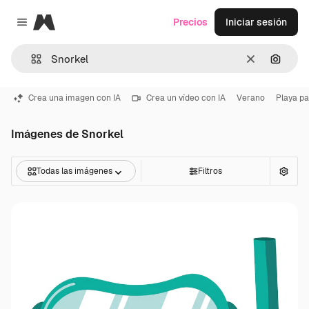
Magnific
Precios
Iniciar sesión
Close menu
Borrar
Buscar
Crea una imagen con IA
Crea un vídeo con IA
Verano
Playa pa
Imágenes de Snorkel
Todas las imágenes
Filtros