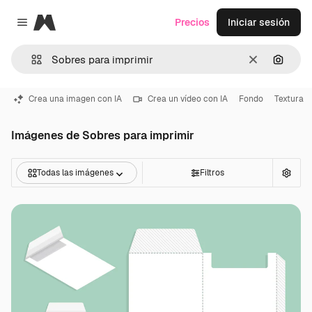
Magnific
Precios
Iniciar sesión
Close menu
Borrar
Buscar
Crea una imagen con IA
Crea un vídeo con IA
Fondo
Textura
Imágenes de Sobres para imprimir
Todas las imágenes
Filtros