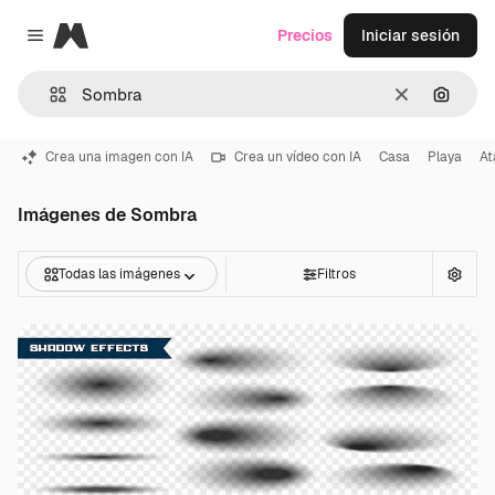
Magnific
Precios
Iniciar sesión
Close menu
Borrar
Buscar
Crea una imagen con IA
Crea un vídeo con IA
Casa
Playa
At
Imágenes de Sombra
Todas las imágenes
Filtros