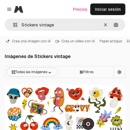
Magnific
Precios
Iniciar sesión
Close menu
Borrar
Buscar
Crea una imagen con IA
Crea un vídeo con IA
Papel antiguo
E
Imágenes de Stickers vintage
Todas las imágenes
Filtros