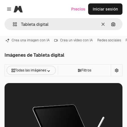
Magnific
Precios
Iniciar sesión
Close menu
Borrar
Buscar
Crea una imagen con IA
Crea un vídeo con IA
Redes sociales
Imágenes de Tableta digital
Todas las imágenes
Filtros