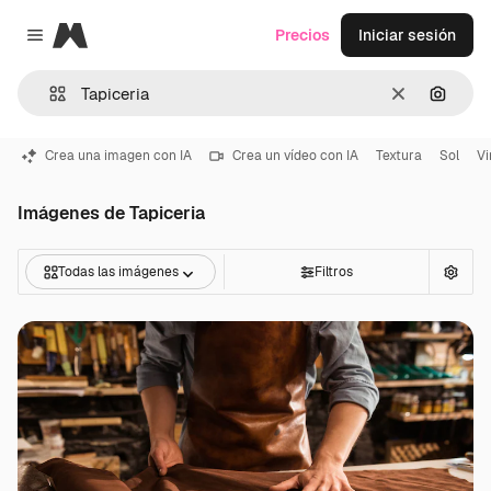
Magnific
Precios
Iniciar sesión
Close menu
Borrar
Buscar
Crea una imagen con IA
Crea un vídeo con IA
Textura
Sol
Vi
Imágenes de Tapiceria
Todas las imágenes
Filtros