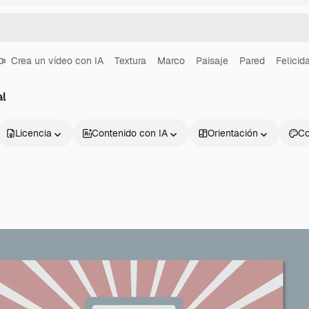
Crea un vídeo con IA
Textura
Marco
Paisaje
Pared
Felicid
al
Licencia
Contenido con IA
Orientación
Co
Productos
Información úti