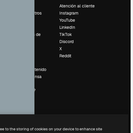
Precios
Atención al cliente
Sobre nosotros
Instagram
Reviews
YouTube
Empleo
LinkedIn
Tendencias de
TikTok
búsqueda
Discord
Blog
X
es
Eventos
Reddit
Slidesgo
Vender contenido
Sala de prensa
¿Buscas
magnific.ai?
ree to the storing of cookies on your device to enhance site