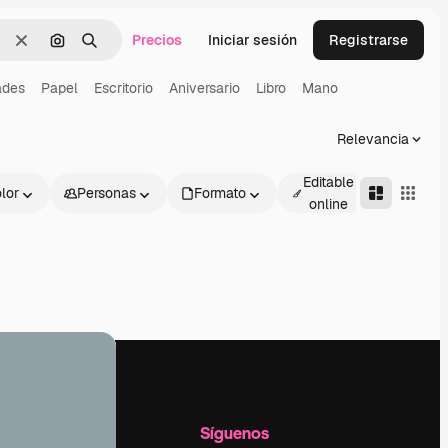
Precios
Iniciar sesión
Registrarse
Borrar
Buscar por imagen
Buscar
ades
Papel
Escritorio
Aniversario
Libro
Mano
Relevancia
Editable
lor
Personas
Formato
Avanza
online
l
Empresa
Síguenos