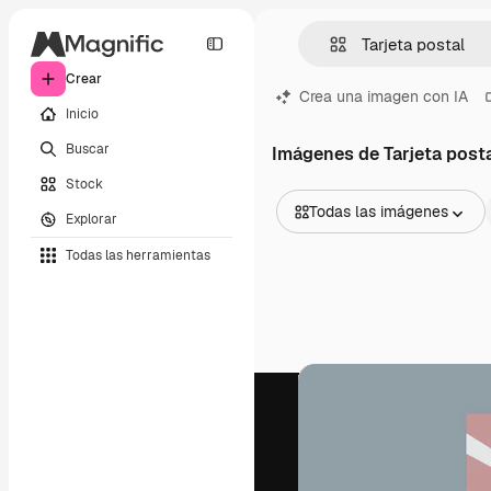
Crear
Crea una imagen con IA
Inicio
Buscar
Imágenes de Tarjeta post
Stock
Todas las imágenes
Explorar
Todas las imágenes
Todas las herramientas
Vectores
Ilustraciones
Fotos
PSD
Plantillas
Mockups
Vídeos
Clips de vídeo
Motion graphics
Plantillas de vídeos
Iconos
Modelos 3D
Fuentes