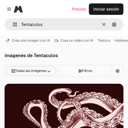
Magnific
Precios
Iniciar sesión
Close menu
Borrar
Buscar
Crea una imagen con IA
Crea un vídeo con IA
Textura
Hallowe
Imágenes de Tentaculos
Todas las imágenes
Filtros