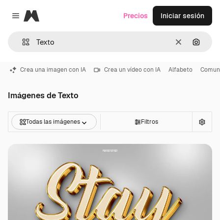
Magnific
Precios
Iniciar sesión
Close menu
Borrar
Buscar
Crea una imagen con IA
Crea un vídeo con IA
Alfabeto
Comun
Imágenes de Texto
Todas las imágenes
Filtros