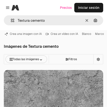
Magnific
Precios
Iniciar sesión
Close menu
Borrar
Buscar
Crea una imagen con IA
Crea un vídeo con IA
Blanco
Marco
Imágenes de Textura cemento
Todas las imágenes
Filtros