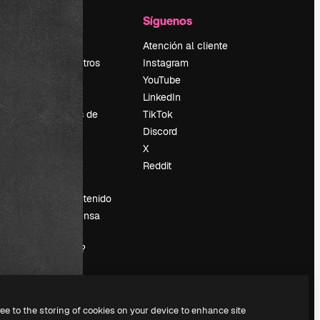
l
Empresa
Síguenos
Precios
Atención al cliente
Sobre nosotros
Instagram
Reviews
YouTube
Empleo
LinkedIn
Tendencias de
TikTok
búsqueda
Discord
Blog
X
es
Eventos
Reddit
Slidesgo
Vender contenido
Sala de prensa
¿Buscas
magnific.ai?
ree to the storing of cookies on your device to enhance site