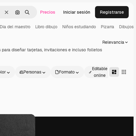
Precios
Iniciar sesión
Registrarse
Borrar
Buscar por imagen
Buscar
Dia del maestro
Libro dibujo
Niños estudiando
Pizarra
Dibujos 
Relevancia
ara diseñar tarjetas, invitaciones e incluso folletos
Editable
lor
Personas
Formato
Avanza
online