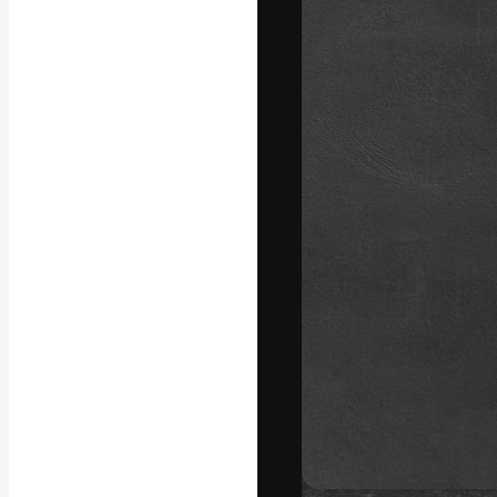
Iconos
Modelos 3D
Fuentes
La plataforma cr
trabajo. Más de
entre creativos
estudios.
Español