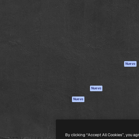
Productos
Información úti
eativa para dirigir tu mejor
Spaces
Academy
 un millón de suscriptores
Asistente de IA
Documentación
, empresas, agencias y
Generador de
Soporte
imágenes
Términos de uso
Generador de
Política de
vídeos
privacidad
Texto a voz
Originales
Nuevo
Contenido de
Política de cooki
stock
Centro de
MCP para
confianza
Nuevo
Claude/ChatGPT
Afiliados
Agentes
Nuevo
Empresas
API
App móvil
Todas las
herramientas
By clicking “Accept All Cookies”, you ag