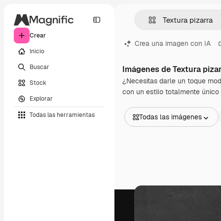
Crear
Crea una imagen con IA
Inicio
Buscar
Imágenes de Textura pizar
¿Necesitas darle un toque moder
Stock
con un estilo totalmente único 
Explorar
Todas las herramientas
Todas las imágenes
Todas las imágenes
Vectores
Ilustraciones
Fotos
PSD
Plantillas
Mockups
Vídeos
Clips de vídeo
Motion graphics
Plantillas de vídeos