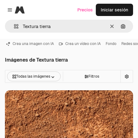
Magnific
Precios
Iniciar sesión
Close menu
Borrar
Buscar
Crea una imagen con IA
Crea un vídeo con IA
Fondo
Redes soc
Imágenes de Textura tierra
Todas las imágenes
Filtros