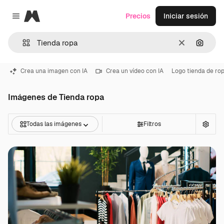
Magnific
Precios
Iniciar sesión
Close menu
Borrar
Buscar
Crea una imagen con IA
Crea un vídeo con IA
Logo tienda de ro
Imágenes de Tienda ropa
Todas las imágenes
Filtros