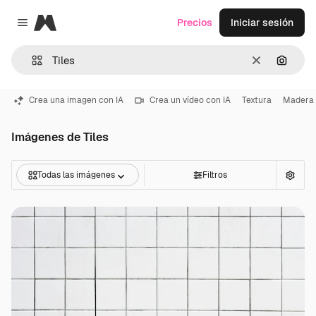
Magnific
Precios
Iniciar sesión
Close menu
Borrar
Buscar
Crea una imagen con IA
Crea un vídeo con IA
Textura
Madera
Imágenes de Tiles
Todas las imágenes
Filtros