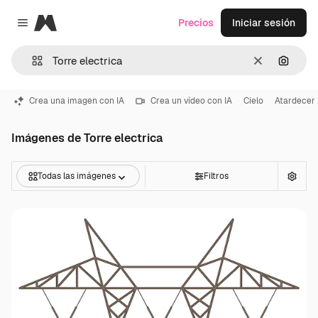
Magnific
Precios
Iniciar sesión
Close menu
Borrar
Buscar
Crea una imagen con IA
Crea un vídeo con IA
Cielo
Atardecer
Imágenes de Torre electrica
Todas las imágenes
Filtros