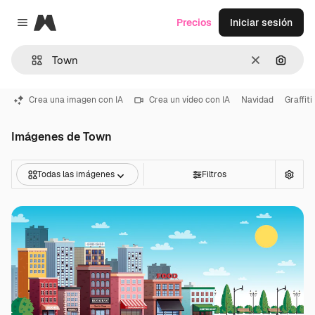
Magnific
Precios
Iniciar sesión
Close menu
Borrar
Buscar
Crea una imagen con IA
Crea un vídeo con IA
Navidad
Graffiti
Imágenes de Town
Todas las imágenes
Filtros