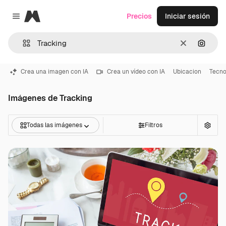
Magnific
Precios
Iniciar sesión
Close menu
Borrar
Buscar
Crea una imagen con IA
Crea un vídeo con IA
Ubicacion
Tecno
Imágenes de Tracking
Todas las imágenes
Filtros