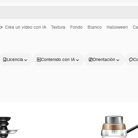
Crea un vídeo con IA
Textura
Fondo
Blanco
Halloween
Ca
Licencia
Contenido con IA
Orientación
Co
Productos
Información úti