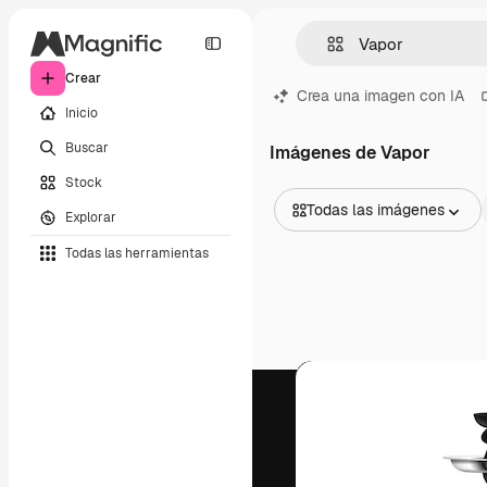
Crear
Crea una imagen con IA
Inicio
Buscar
Imágenes de Vapor
Stock
Todas las imágenes
Explorar
Todas las imágenes
Todas las herramientas
Vectores
Ilustraciones
Fotos
PSD
Plantillas
Mockups
Vídeos
Clips de vídeo
Motion graphics
Plantillas de vídeos
Iconos
Modelos 3D
Fuentes