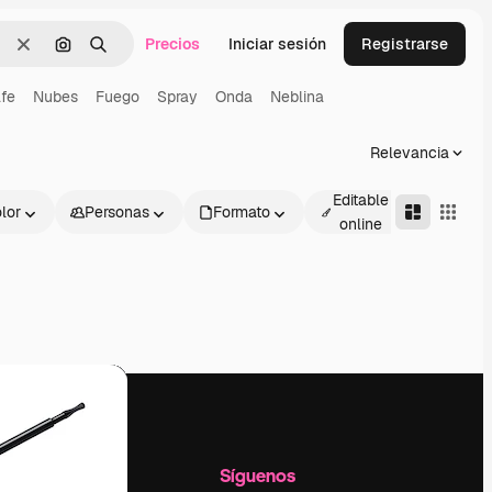
Precios
Iniciar sesión
Registrarse
Borrar
Buscar por imagen
Buscar
fe
Nubes
Fuego
Spray
Onda
Neblina
Relevancia
Editable
lor
Personas
Formato
Avanza
online
l
Empresa
Síguenos