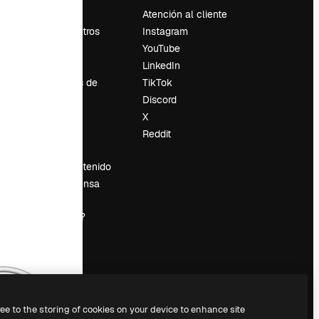
Precios
Atención al cliente
Sobre nosotros
Instagram
Reviews
YouTube
Empleo
LinkedIn
Tendencias de
TikTok
búsqueda
Discord
Blog
X
es
Eventos
Reddit
Slidesgo
Vender contenido
Sala de prensa
¿Buscas
magnific.ai?
ree to the storing of cookies on your device to enhance site