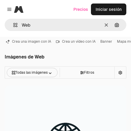
Magnific
Precios
Iniciar sesión
Close menu
Borrar
Buscar
Crea una imagen con IA
Crea un vídeo con IA
Banner
Mapa m
Imágenes de Web
Todas las imágenes
Filtros