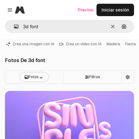
Magnific
Precios
Iniciar sesión
Close menu
Borrar
Buscar
Crea una imagen con IA
Crea un vídeo con IA
Madera
Fiesta
Fotos De 3d font
Fotos
Filtros