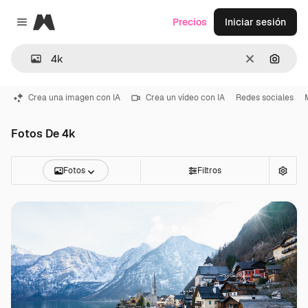
Magnific
Precios
Iniciar sesión
Close menu
Borrar
Buscar
Crea una imagen con IA
Crea un vídeo con IA
Redes sociales
Fotos De 4k
Fotos
Filtros