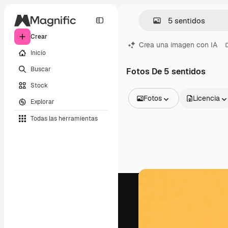
Crear
Crea una imagen con IA
Inicio
Buscar
Fotos De 5 sentidos
Stock
Fotos
Licencia
Explorar
Todas las imágenes
Todas las herramientas
Vectores
Ilustraciones
Fotos
PSD
Plantillas
Mockups
Vídeos
Clips de vídeo
Motion graphics
Plantillas de vídeos
Iconos
Modelos 3D
Fuentes