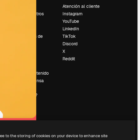
Precios
Atención al cliente
Sobre nosotros
Instagram
Reviews
YouTube
Empleo
LinkedIn
Tendencias de
TikTok
búsqueda
Discord
Blog
X
es
Eventos
Reddit
Slidesgo
Vender contenido
Sala de prensa
¿Buscas
magnific.ai?
ree to the storing of cookies on your device to enhance site