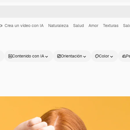
Crea un vídeo con IA
Naturaleza
Salud
Amor
Texturas
Sal
Contenido con IA
Orientación
Color
P
Productos
Información úti