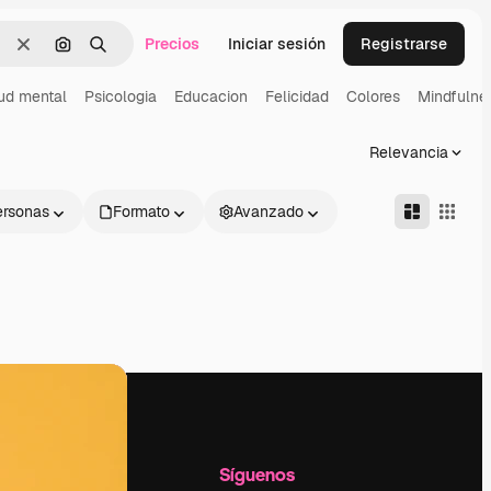
Precios
Iniciar sesión
Registrarse
Borrar
Buscar por imagen
Buscar
ud mental
Psicologia
Educacion
Felicidad
Colores
Mindfulne
Relevancia
ersonas
Formato
Avanzado
l
Empresa
Síguenos