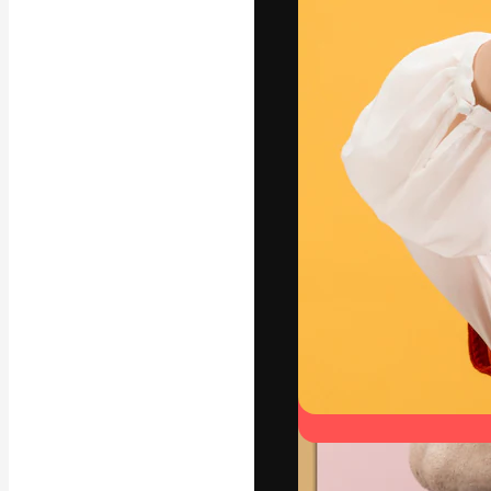
La plataforma cr
trabajo. Más de
entre creativos
estudios.
Español
Copyright © 2010