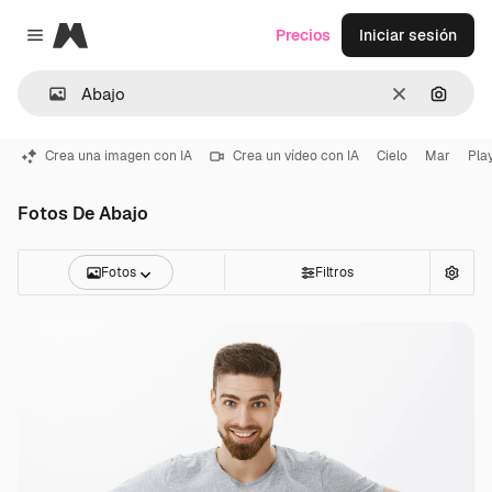
Magnific
Precios
Iniciar sesión
Close menu
Borrar
Buscar
Crea una imagen con IA
Crea un vídeo con IA
Cielo
Mar
Pla
Fotos De Abajo
Fotos
Filtros