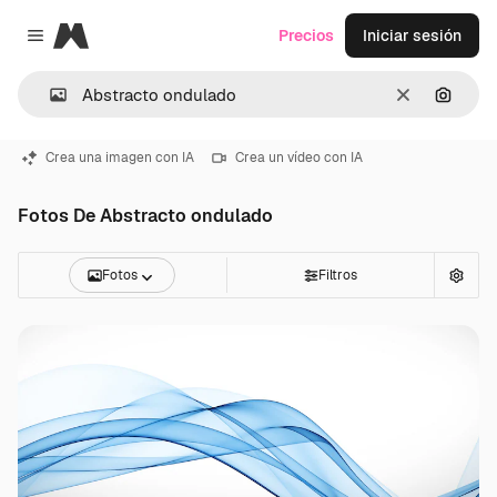
Magnific
Precios
Iniciar sesión
Close menu
Borrar
Buscar
Crea una imagen con IA
Crea un vídeo con IA
Fotos De Abstracto ondulado
Fotos
Filtros