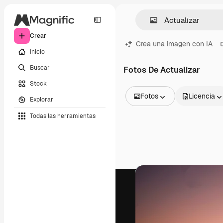
Crear
Crea una imagen con IA
Inicio
Buscar
Fotos De Actualizar
Stock
Fotos
Licencia
Explorar
Todas las imágenes
Todas las herramientas
Vectores
Ilustraciones
Fotos
PSD
Plantillas
Mockups
Vídeos
Clips de vídeo
Motion graphics
Plantillas de vídeos
Iconos
Modelos 3D
Fuentes