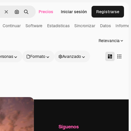
Precios
Iniciar sesión
Registrarse
Borrar
Buscar por imagen
Buscar
Continuar
Software
Estadisticas
Sincronizar
Datos
Informe
Relevancia
ersonas
Formato
Avanzado
l
Empresa
Síguenos