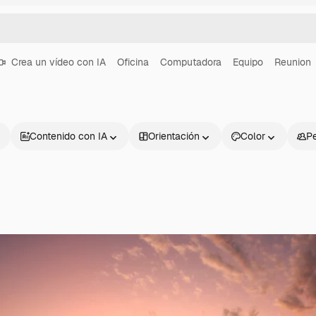
Crea un vídeo con IA
Oficina
Computadora
Equipo
Reunion
Contenido con IA
Orientación
Color
P
Productos
Información úti