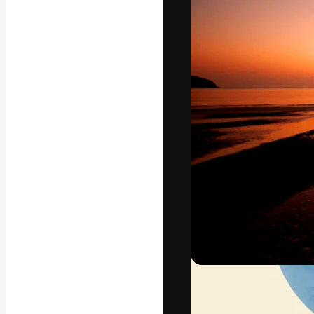
La plataforma cr
trabajo. Más de
entre creativos
estudios.
Español
Copyright © 2010