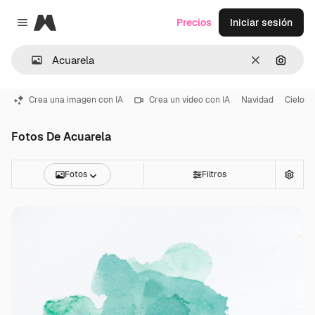
Magnific
Precios
Iniciar sesión
Close menu
Borrar
Buscar
Crea una imagen con IA
Crea un vídeo con IA
Navidad
Cielo
Fotos De Acuarela
Fotos
Filtros