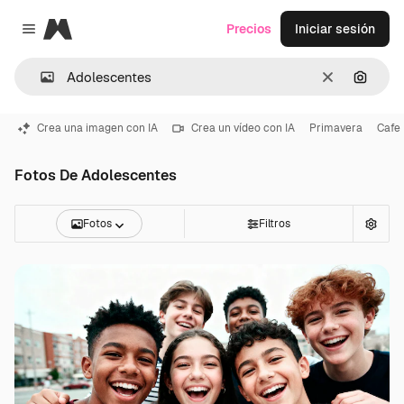
Magnific
Precios
Iniciar sesión
Close menu
Borrar
Buscar
Crea una imagen con IA
Crea un vídeo con IA
Primavera
Cafe
Fotos De Adolescentes
Fotos
Filtros