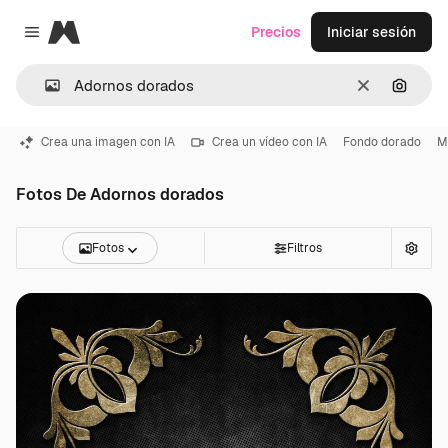
Magnific
Precios
Iniciar sesión
Close menu
Borrar
Buscar
Crea una imagen con IA
Crea un vídeo con IA
Fondo dorado
M
Fotos De Adornos dorados
Fotos
Filtros