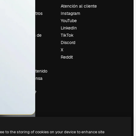
Precios
Atención al cliente
Sobre nosotros
Instagram
Reviews
YouTube
Empleo
LinkedIn
Tendencias de
TikTok
búsqueda
Discord
Blog
X
es
Eventos
Reddit
Slidesgo
Vender contenido
Sala de prensa
¿Buscas
magnific.ai?
ree to the storing of cookies on your device to enhance site