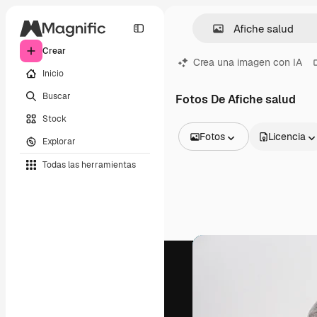
Crear
Crea una imagen con IA
Inicio
Buscar
Fotos De Afiche salud
Stock
Fotos
Licencia
Explorar
Todas las imágenes
Todas las herramientas
Vectores
Ilustraciones
Fotos
PSD
Plantillas
Mockups
Vídeos
Clips de vídeo
Motion graphics
Plantillas de vídeos
Iconos
Modelos 3D
Fuentes