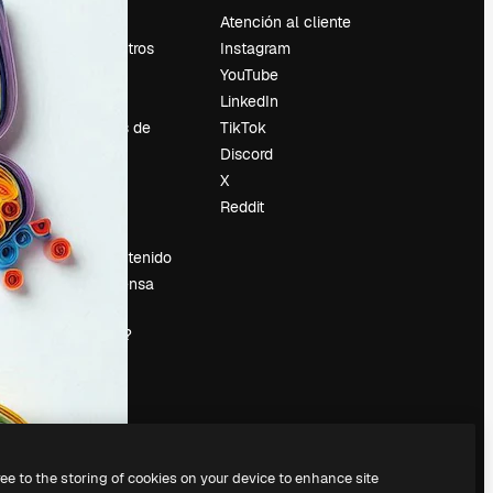
Precios
Atención al cliente
Sobre nosotros
Instagram
Reviews
YouTube
Empleo
LinkedIn
Tendencias de
TikTok
búsqueda
Discord
Blog
X
es
Eventos
Reddit
Slidesgo
Vender contenido
Sala de prensa
¿Buscas
magnific.ai?
ree to the storing of cookies on your device to enhance site