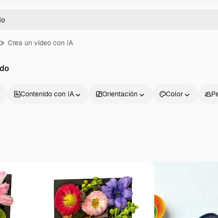
Crea un vídeo con IA
ado
Contenido con IA
Orientación
Color
P
Productos
Información úti