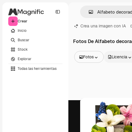
Crear
Crea una imagen con IA
Inicio
Buscar
Fotos De Alfabeto decor
Stock
Fotos
Licencia
Explorar
Todas las imágenes
Todas las herramientas
Vectores
Ilustraciones
Fotos
PSD
Plantillas
Mockups
Vídeos
Clips de vídeo
Motion graphics
Plantillas de vídeos
Iconos
Modelos 3D
Fuentes