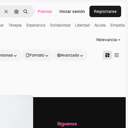
Precios
Iniciar sesión
Registrarse
Borrar
Buscar por imagen
Buscar
tar
Terapia
Esperanza
Solidaridad
Libertad
Ayuda
Empatia
Relevancia
ersonas
Formato
Avanzado
l
Empresa
Síguenos