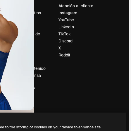
Precios
Atención al cliente
Sobre nosotros
Instagram
Reviews
YouTube
Empleo
LinkedIn
Tendencias de
TikTok
búsqueda
Discord
Blog
X
es
Eventos
Reddit
Slidesgo
Vender contenido
Sala de prensa
¿Buscas
magnific.ai?
ree to the storing of cookies on your device to enhance site