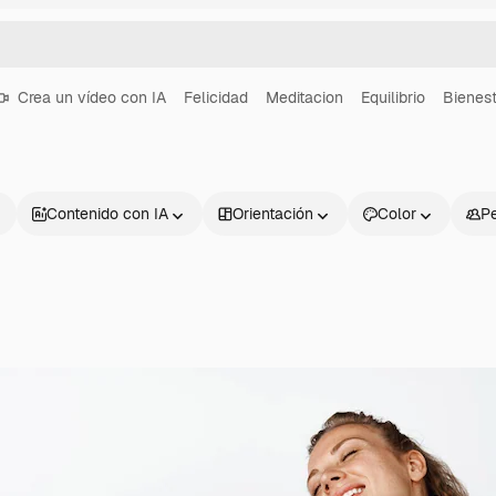
Crea un vídeo con IA
Felicidad
Meditacion
Equilibrio
Bienes
Contenido con IA
Orientación
Color
P
Productos
Información úti