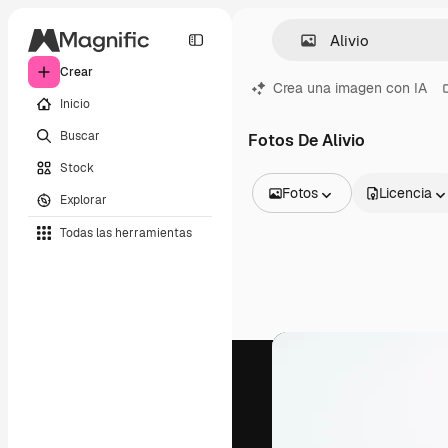
Crear
Crea una imagen con IA
Inicio
Buscar
Fotos De Alivio
Stock
Fotos
Licencia
Explorar
Todas las imágenes
Todas las herramientas
Vectores
Ilustraciones
Fotos
PSD
Plantillas
Mockups
Vídeos
Clips de vídeo
Motion graphics
Plantillas de vídeos
Iconos
Modelos 3D
Fuentes