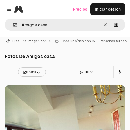
Magnific
Precios
Iniciar sesión
Close menu
Borrar
Buscar
Crea una imagen con IA
Crea un vídeo con IA
Personas felices
Fotos De Amigos casa
Fotos
Filtros