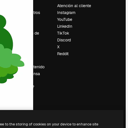
Precios
Atención al cliente
Sobre nosotros
Instagram
Reviews
YouTube
Empleo
LinkedIn
Tendencias de
TikTok
búsqueda
Discord
Blog
X
es
Eventos
Reddit
Slidesgo
Vender contenido
Sala de prensa
¿Buscas
magnific.ai?
ree to the storing of cookies on your device to enhance site