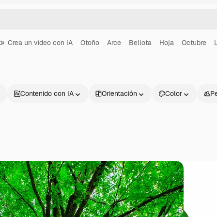
Crea un vídeo con IA
Otoño
Arce
Bellota
Hoja
Octubre
Contenido con IA
Orientación
Color
P
Productos
Información úti