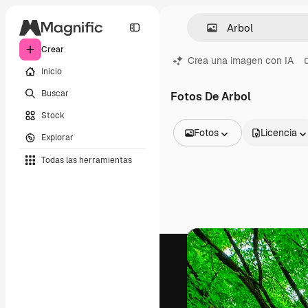
Crear
Crea una imagen con IA
Inicio
Buscar
Fotos De Arbol
Stock
Fotos
Licencia
Explorar
Todas las imágenes
Todas las herramientas
Vectores
Ilustraciones
Fotos
PSD
Plantillas
Mockups
Vídeos
Clips de vídeo
Motion graphics
Plantillas de vídeos
Iconos
Modelos 3D
Fuentes