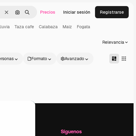
Precios
Iniciar sesión
Registrarse
Borrar
Buscar por imagen
Buscar
Lluvia
Taza cafe
Calabaza
Maiz
Fogata
Relevancia
ersonas
Formato
Avanzado
l
Empresa
Síguenos