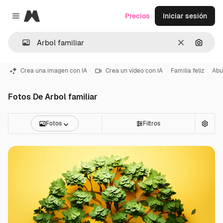
Magnific
Precios
Iniciar sesión
Close menu
Borrar
Buscar
Crea una imagen con IA
Crea un vídeo con IA
Familia feliz
Abu
Fotos De Arbol familiar
Fotos
Filtros