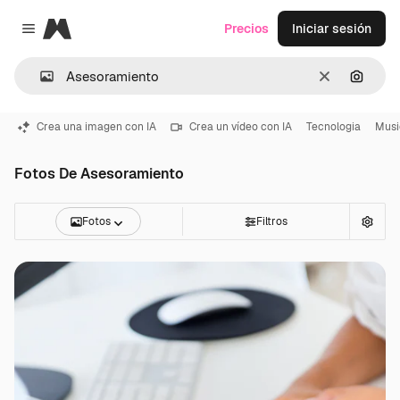
Magnific
Precios
Iniciar sesión
Close menu
Borrar
Buscar
Crea una imagen con IA
Crea un vídeo con IA
Tecnologia
Musi
Fotos De Asesoramiento
Fotos
Filtros