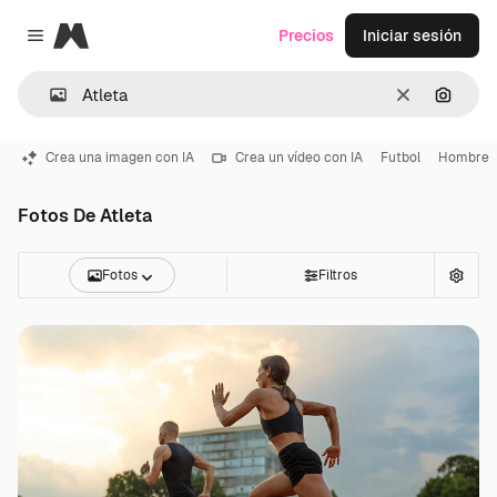
Magnific
Precios
Iniciar sesión
Close menu
Borrar
Buscar
Crea una imagen con IA
Crea un vídeo con IA
Futbol
Hombre
Fotos De Atleta
Fotos
Filtros