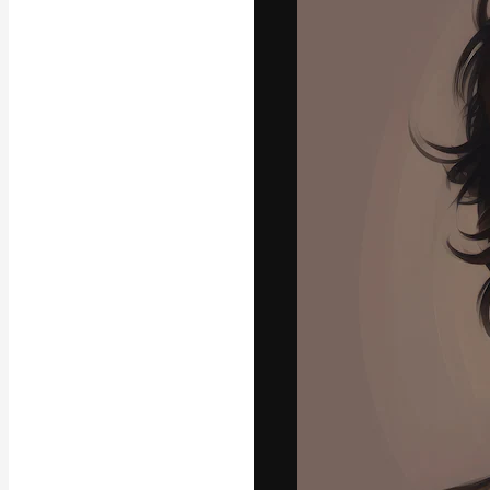
La plataforma cr
trabajo. Más de
entre creativos
estudios.
Español
Copyright © 2010