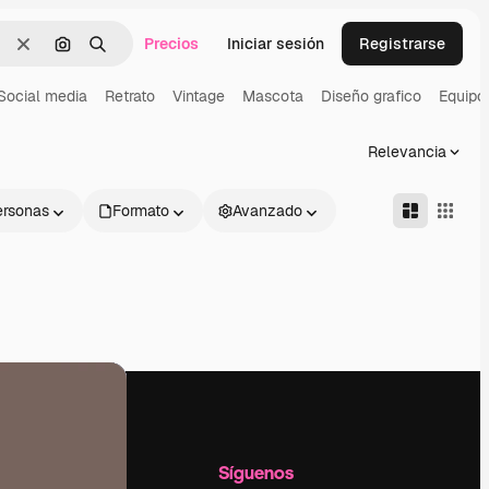
Precios
Iniciar sesión
Registrarse
Borrar
Buscar por imagen
Buscar
Social media
Retrato
Vintage
Mascota
Diseño grafico
Equipo
Relevancia
ersonas
Formato
Avanzado
l
Empresa
Síguenos