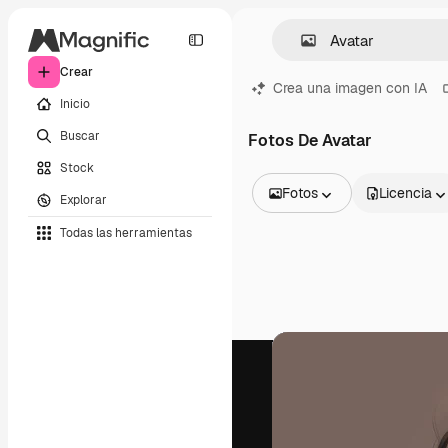
Crear
Crea una imagen con IA
Inicio
Buscar
Fotos De Avatar
Stock
Fotos
Licencia
Explorar
Todas las imágenes
Todas las herramientas
Vectores
Ilustraciones
Fotos
PSD
Plantillas
Mockups
Vídeos
Clips de vídeo
Motion graphics
Plantillas de vídeos
Iconos
Modelos 3D
Fuentes