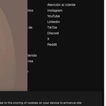
Precios
Atención al cliente
Sobre nosotros
Instagram
Reviews
YouTube
Empleo
LinkedIn
Tendencias de
TikTok
búsqueda
Discord
Blog
X
es
Eventos
Reddit
Slidesgo
Vender contenido
Sala de prensa
¿Buscas
magnific.ai?
ree to the storing of cookies on your device to enhance site