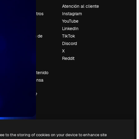
Precios
Atención al cliente
Sobre nosotros
Instagram
Reviews
YouTube
Empleo
LinkedIn
Tendencias de
TikTok
búsqueda
Discord
Blog
X
es
Eventos
Reddit
Slidesgo
Vender contenido
Sala de prensa
¿Buscas
magnific.ai?
ree to the storing of cookies on your device to enhance site