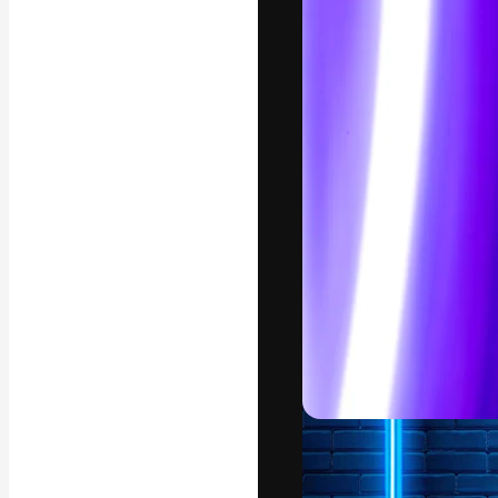
La plataforma cr
trabajo. Más de
entre creativos
estudios.
Español
Copyright © 2010