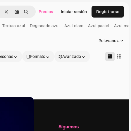
Precios
Iniciar sesión
Registrarse
Borrar
Buscar por imagen
Buscar
Textura azul
Degradado azul
Azul claro
Azul pastel
Azul mar
Relevancia
ersonas
Formato
Avanzado
l
Empresa
Síguenos