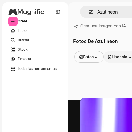
Crear
Crea una imagen con IA
Inicio
Buscar
Fotos De Azul neon
Stock
Fotos
Licencia
Explorar
Todas las imágenes
Todas las herramientas
Vectores
Ilustraciones
Fotos
PSD
Plantillas
Mockups
Vídeos
Clips de vídeo
Motion graphics
Plantillas de vídeos
Iconos
Modelos 3D
Fuentes