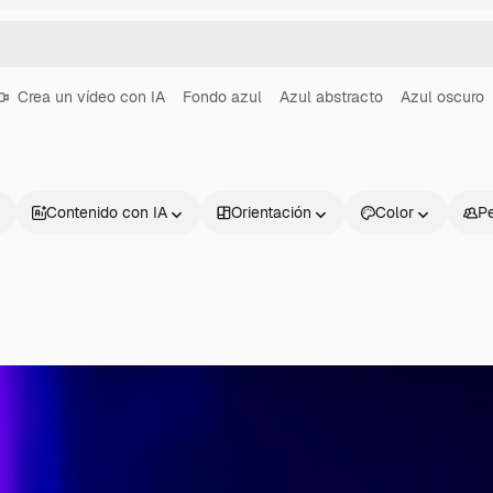
Crea un vídeo con IA
Fondo azul
Azul abstracto
Azul oscuro
Contenido con IA
Orientación
Color
P
Productos
Información úti