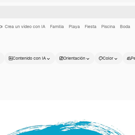
Crea un vídeo con IA
Familia
Playa
Fiesta
Piscina
Boda
Contenido con IA
Orientación
Color
P
Productos
Información úti