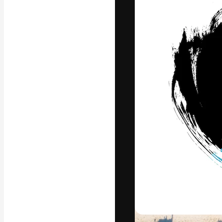
La plataforma cr
trabajo. Más de
entre creativos
estudios.
Español
Copyright © 2010