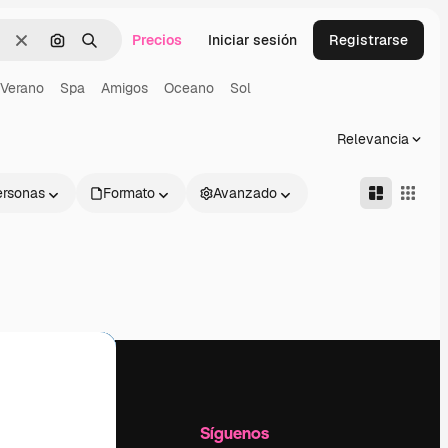
Precios
Iniciar sesión
Registrarse
Borrar
Buscar por imagen
Buscar
Verano
Spa
Amigos
Oceano
Sol
Relevancia
ersonas
Formato
Avanzado
l
Empresa
Síguenos