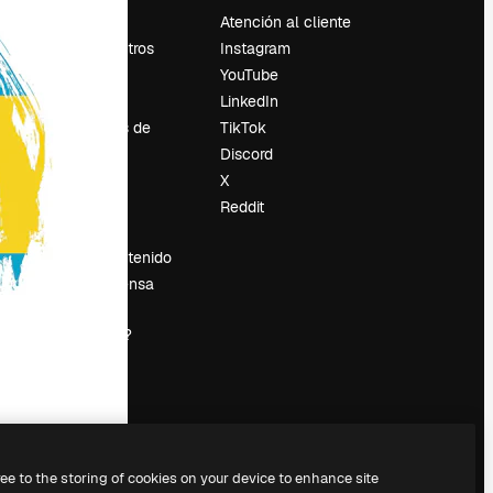
Precios
Atención al cliente
Sobre nosotros
Instagram
Reviews
YouTube
Empleo
LinkedIn
Tendencias de
TikTok
búsqueda
Discord
Blog
X
es
Eventos
Reddit
Slidesgo
Vender contenido
Sala de prensa
¿Buscas
magnific.ai?
ree to the storing of cookies on your device to enhance site