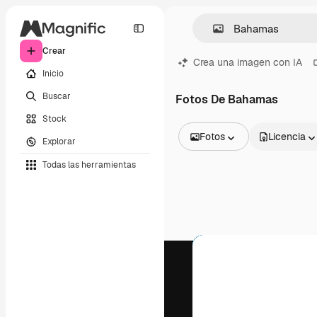
Crear
Crea una imagen con IA
Inicio
Buscar
Fotos De Bahamas
Stock
Fotos
Licencia
Explorar
Todas las imágenes
Todas las herramientas
Vectores
Ilustraciones
Fotos
PSD
Plantillas
Mockups
Vídeos
Clips de vídeo
Motion graphics
Plantillas de vídeos
Iconos
Modelos 3D
Fuentes