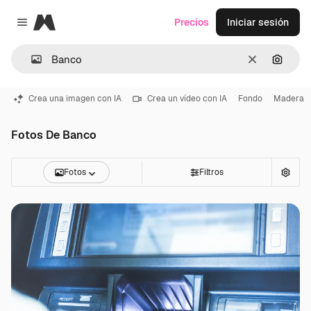
Magnific
Precios
Iniciar sesión
Close menu
Borrar
Buscar
Crea una imagen con IA
Crea un vídeo con IA
Fondo
Madera
Fotos De Banco
Fotos
Filtros