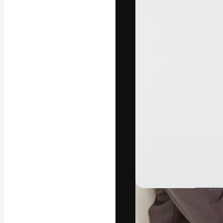
La plataforma cr
trabajo. Más de
entre creativos
estudios.
Español
Copyright © 2010