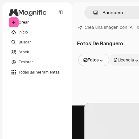
Crear
Crea una imagen con IA
Inicio
Buscar
Fotos De Banquero
Stock
Fotos
Licencia
Explorar
Todas las imágenes
Todas las herramientas
Vectores
Ilustraciones
Fotos
PSD
Plantillas
Mockups
Vídeos
Clips de vídeo
Motion graphics
Plantillas de vídeos
Iconos
Modelos 3D
Fuentes