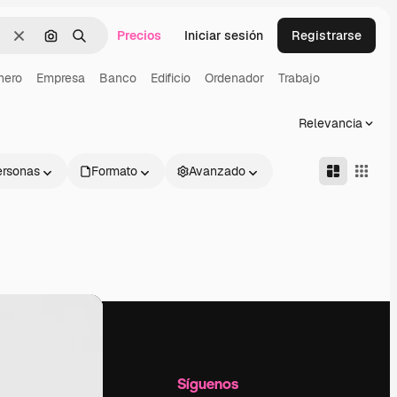
Precios
Iniciar sesión
Registrarse
Borrar
Buscar por imagen
Buscar
nero
Empresa
Banco
Edificio
Ordenador
Trabajo
Relevancia
ersonas
Formato
Avanzado
l
Empresa
Síguenos