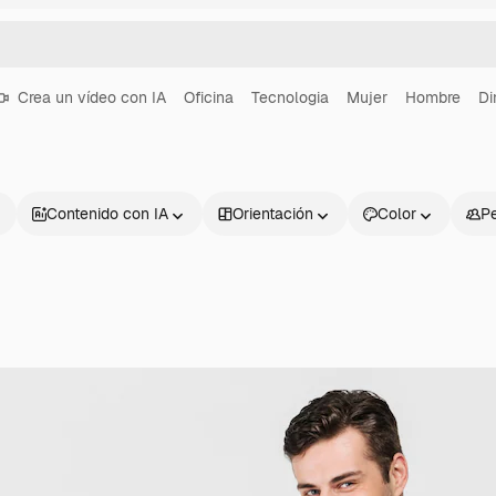
Crea un vídeo con IA
Oficina
Tecnologia
Mujer
Hombre
Di
Contenido con IA
Orientación
Color
P
Productos
Información úti