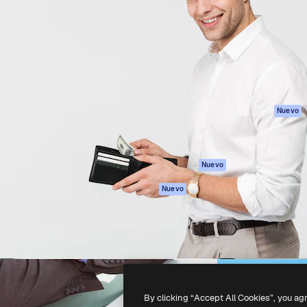
eativa para dirigir tu mejor
Spaces
Academy
 un millón de suscriptores
Asistente de IA
Documentación
, empresas, agencias y
Generador de
Soporte
imágenes
Términos de uso
Generador de
Política de
vídeos
privacidad
Texto a voz
Originales
Nuevo
Contenido de
Política de cooki
stock
Centro de
MCP para
confianza
Nuevo
Claude/ChatGPT
Afiliados
Agentes
Nuevo
Empresas
API
App móvil
Todas las
herramientas
-
2026
Freepik Company S.L.U.
Todos los derechos reservados
.
By clicking “Accept All Cookies”, you ag