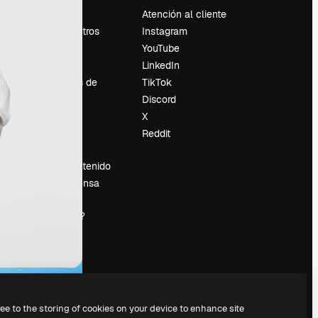
Precios
Atención al cliente
Sobre nosotros
Instagram
Reviews
YouTube
Empleo
LinkedIn
Tendencias de
TikTok
búsqueda
Discord
Blog
X
es
Eventos
Reddit
Slidesgo
Vender contenido
Sala de prensa
¿Buscas
magnific.ai?
ree to the storing of cookies on your device to enhance site