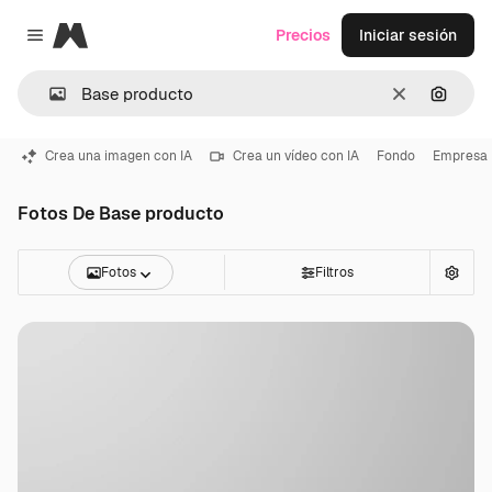
Magnific
Precios
Iniciar sesión
Close menu
Borrar
Buscar
Crea una imagen con IA
Crea un vídeo con IA
Fondo
Empresa
Fotos De Base producto
Fotos
Filtros