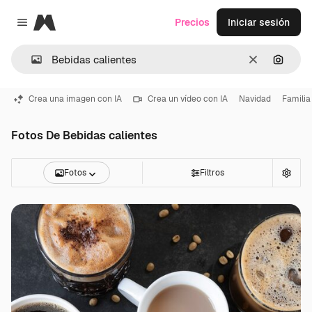
Magnific
Precios
Iniciar sesión
Close menu
Borrar
Buscar
Crea una imagen con IA
Crea un vídeo con IA
Navidad
Familia
Fotos De Bebidas calientes
Fotos
Filtros